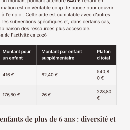
d’un montant pouvant atteindre
540 €
réparti en
ormation est un véritable coup de pouce pour couvrir
 à l’emploi. Cette aide est cumulable avec d’autres
, les subventions spécifiques et, dans certains cas,
ombinaison des ressources plus accessible.
 de l’activité en 2026
Montant pour
Montant par enfant
Plafon
un enfant
supplémentaire
d total
540,8
416 €
62,40 €
0 €
228,80
176,80 €
26 €
€
enfants de plus de 6 ans : diversité et