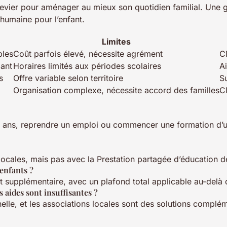
e levier pour aménager au mieux son quotidien familial. Une
 humaine pour l’enfant.
Limites
bles
Coût parfois élevé, nécessite agrément
C
lant
Horaires limités aux périodes scolaires
A
s
Offre variable selon territoire
Su
Organisation complexe, nécessite accord des familles
C
 12 ans, reprendre un emploi ou commencer une formation d’u
locales, mais pas avec la Prestation partagée d’éducation de
enfants ?
supplémentaire, avec un plafond total applicable au-delà d
s aides sont insuffisantes ?
rnelle, et les associations locales sont des solutions complé