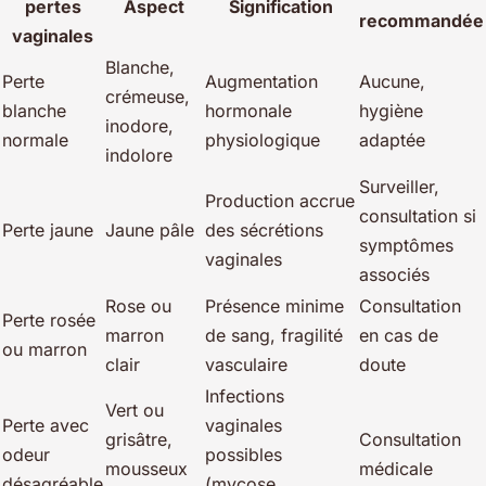
pertes
Aspect
Signification
recommandée
vaginales
Blanche,
Perte
Augmentation
Aucune,
crémeuse,
blanche
hormonale
hygiène
inodore,
normale
physiologique
adaptée
indolore
Surveiller,
Production accrue
consultation si
Perte jaune
Jaune pâle
des sécrétions
symptômes
vaginales
associés
Rose ou
Présence minime
Consultation
Perte rosée
marron
de sang, fragilité
en cas de
ou marron
clair
vasculaire
doute
Infections
Vert ou
Perte avec
vaginales
grisâtre,
Consultation
odeur
possibles
mousseux
médicale
désagréable
(mycose,